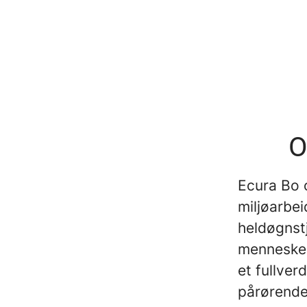
O
Ecura Bo 
miljøarbei
heldøgnstj
mennesker
et fullver
pårørende