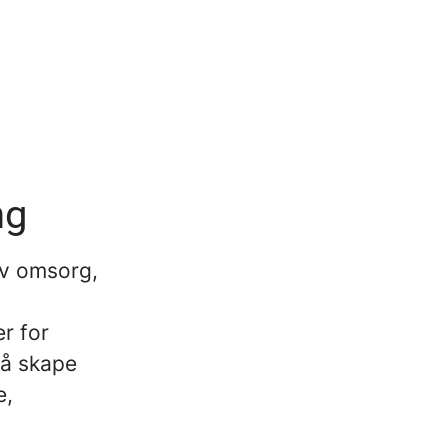
ng
av omsorg,
r for
 å skape
e,