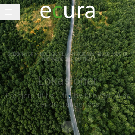
Del siden
KARRIEREMENY
SJEKK HVOR VI HOLDER TIL, KANSKJE DIN NESTE JOBB ER
NÆRMERE ENN DU TROR
Lokasjoner
Fra fjord til fjell, fra by til bygd, vi er
der du trenger oss
Bla til innholdet