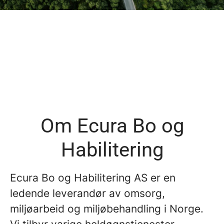
Innlandet
Sør-Øst
Vestlandet
Midt Norge
Møre og Romsdal
Nord
HiH - Helsetjenester i hjemmet
Oslo
Veiledning og Habilitering
Om Ecura Bo og
Habilitering
Ecura Bo og Habilitering AS er en
ledende leverandør av omsorg,
miljøarbeid og miljøbehandling i Norge.