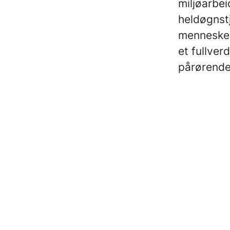
miljøarbei
heldøgnstj
mennesker
et fullver
pårørende