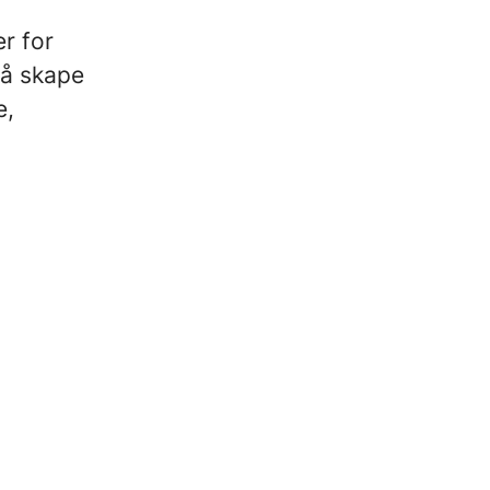
r for
 å skape
e,