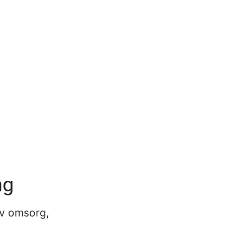
ng
av omsorg,