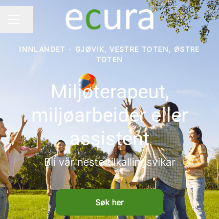
Del siden
KARRIEREMENY
INNLANDET
·
GJØVIK, VESTRE TOTEN, ØSTRE
TOTEN
Miljøterapeut,
miljøarbeider eller
assistent
Bli vår neste tilkallingsvikar
Søk her